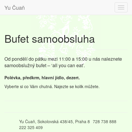
Yu Čuaň
Bufet samoobsluha
Od pondělí do pátku mezi 11:00 a 15:00 u nás naleznete
samoobslužný bufet – ‘all you can eat’.
Polévka, předkrm, hlavní jídlo, dezert.
Vyberte si co Vám chutná. Najezte se kolik můžete.
Yu Čuaň, Sokolovská 438/45, Praha 8
728 738 888
222 325 409