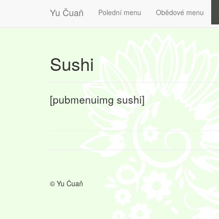
Yu Čuaň
Polední menu
Obědové menu
Sushi
[pubmenuimg sushi]
© Yu Čuaň