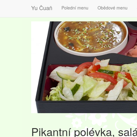
Yu Čuaň
Polední menu
Obědové menu
Pikantní polévka, salá