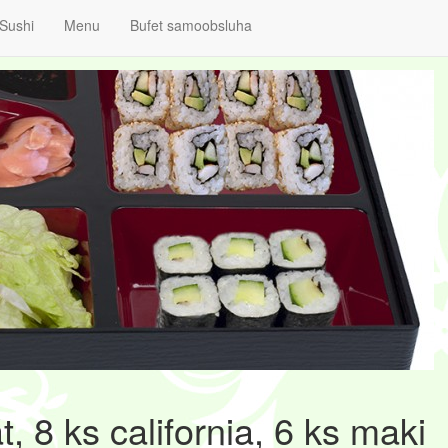
Sushi
Menu
Bufet samoobsluha
t, 8 ks california, 6 ks maki