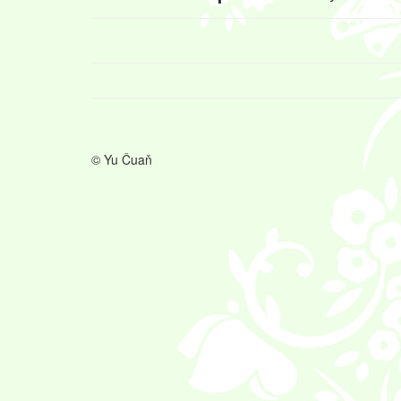
© Yu Čuaň