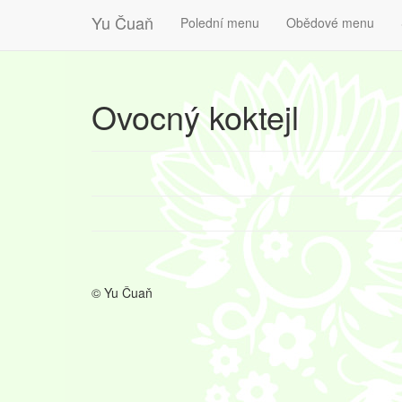
Yu Čuaň
Polední menu
Obědové menu
Ovocný koktejl
© Yu Čuaň