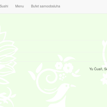
Sushi
Menu
Bufet samoobsluha
Yu Čuaň, S