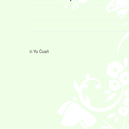
© Yu Čuaň