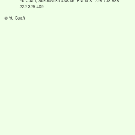
Yu Čuaň, Sokolovská 438/45, Praha 8
728 738 888
222 325 409
© Yu Čuaň