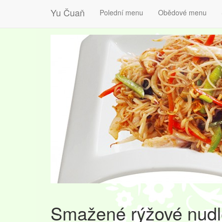
Yu Čuaň
Polední menu
Obědové menu
Smažené rýžové nudl