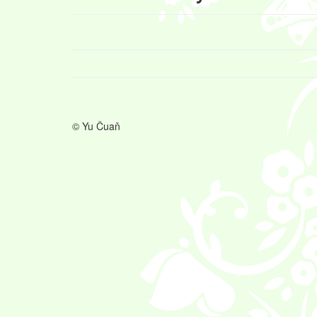
© Yu Čuaň