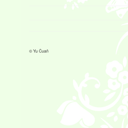
© Yu Čuaň