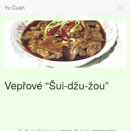
Yu Čuaň
Vepřové “Šui-džu-žou”