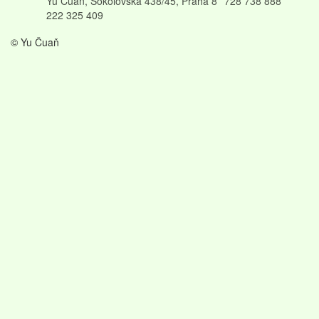
Yu Čuaň, Sokolovská 438/45, Praha 8
728 738 888
222 325 409
© Yu Čuaň