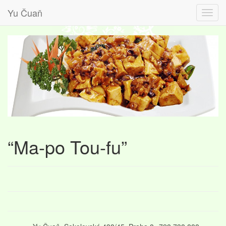
Yu Čuaň
“Ma-po Tou-fu”