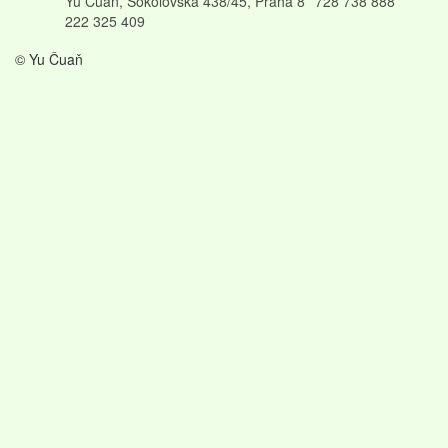
Yu Čuaň, Sokolovská 438/45, Praha 8
728 738 888
222 325 409
© Yu Čuaň