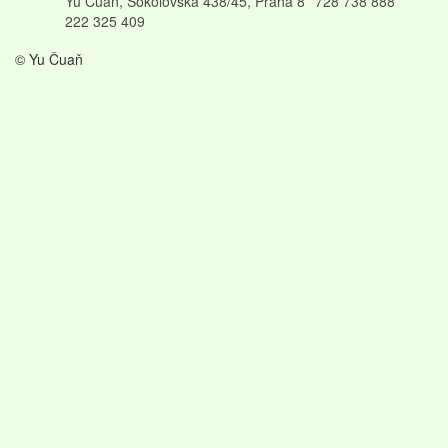
Yu Čuaň, Sokolovská 438/45, Praha 8
728 738 888
222 325 409
© Yu Čuaň