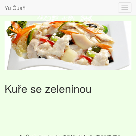
Yu Čuaň
Kuře se zeleninou