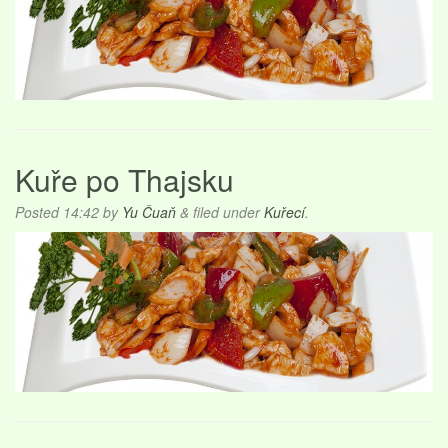
Kuře po Thajsku
Posted
14:42
by
Yu Čuaň
&
filed under
Kuřecí
.