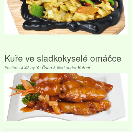
Kuře ve sladkokyselé omáčce
Posted
14:42
by
Yu Čuaň
&
filed under
Kuřecí
.