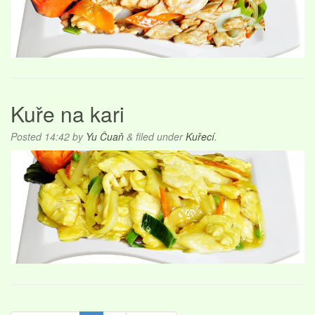
Kuře na kari
Posted
14:42
by
Yu Čuaň
&
filed under
Kuřecí
.