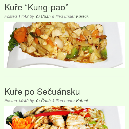
Kuře “Kung-pao”
Posted
14:42
by
Yu Čuaň
&
filed under
Kuřecí
.
Kuře po Sečuánsku
Posted
14:42
by
Yu Čuaň
&
filed under
Kuřecí
.