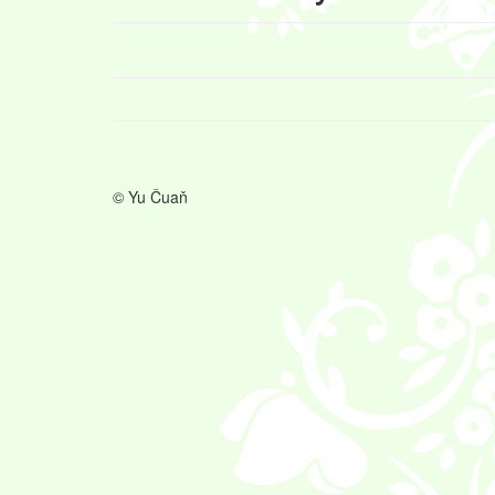
© Yu Čuaň