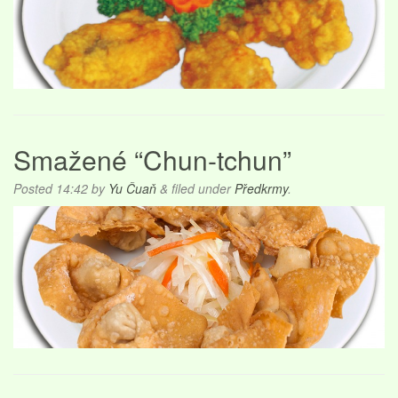
Smažené “Chun-tchun”
Posted
14:42
by
Yu Čuaň
&
filed under
Předkrmy
.