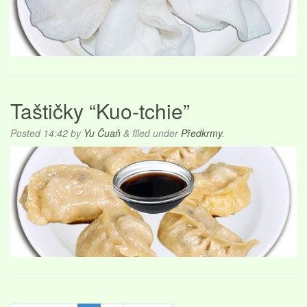
Taštičky “Kuo-tchie”
Posted
14:42
by
Yu Čuaň
&
filed under
Předkrmy
.