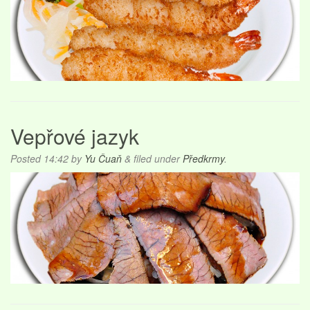
Vepřové jazyk
Posted
14:42
by
Yu Čuaň
&
filed under
Předkrmy
.