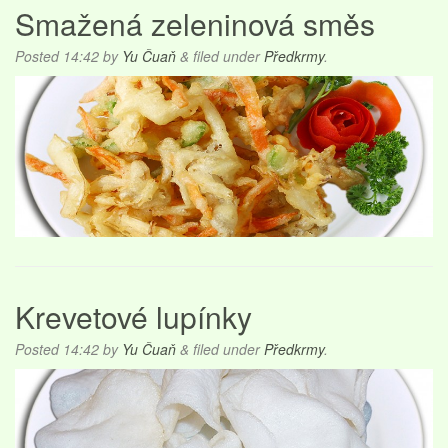
Smažená zeleninová směs
Posted
14:42
by
Yu Čuaň
&
filed under
Předkrmy
.
Krevetové lupínky
Posted
14:42
by
Yu Čuaň
&
filed under
Předkrmy
.