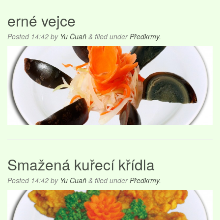
erné vejce
Posted
14:42
by
Yu Čuaň
&
filed under
Předkrmy
.
Smažená kuřecí křídla
Posted
14:42
by
Yu Čuaň
&
filed under
Předkrmy
.