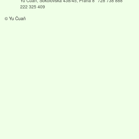
Yu Čuaň, Sokolovská 438/45, Praha 8
728 738 888
222 325 409
© Yu Čuaň