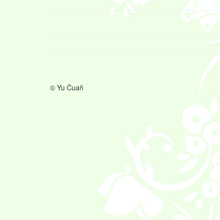
© Yu Čuaň