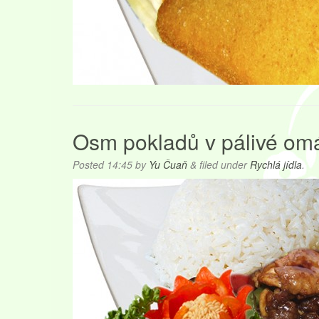
Osm pokladů v pálivé omá
Posted
14:45
by
Yu Čuaň
&
filed under
Rychlá jídla
.