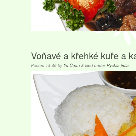
Voňavé a křehké kuře a ka
Posted
14:45
by
Yu Čuaň
&
filed under
Rychlá jídla
.