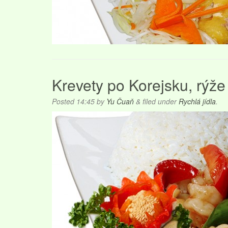
Krevety po Korejsku, rýže
Posted
14:45
by
Yu Čuaň
&
filed under
Rychlá jídla
.