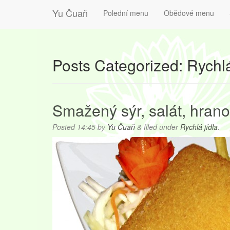
Yu Čuaň
Polední menu
Obědové menu
Posts Categorized:
Rychlá
Smažený sýr, salát, hrano
Posted
14:45
by
Yu Čuaň
&
filed under
Rychlá jídla
.