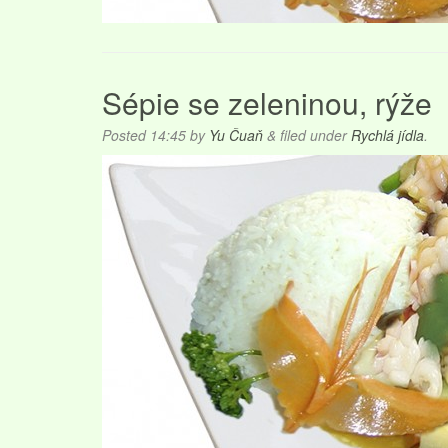
Sépie se zeleninou, rýže
Posted
14:45
by
Yu Čuaň
&
filed under
Rychlá jídla
.