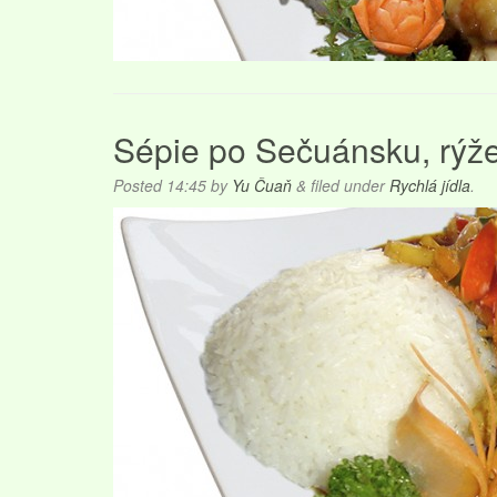
Sépie po Sečuánsku, rýž
Posted
14:45
by
Yu Čuaň
&
filed under
Rychlá jídla
.