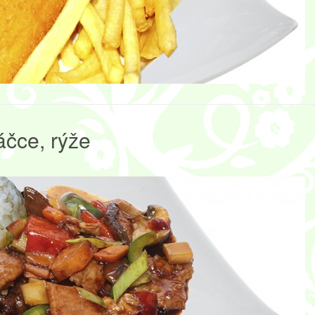
čce, rýže