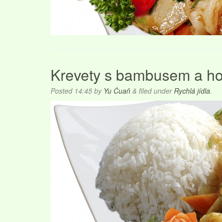
Krevety s bambusem a ho
Posted
14:45
by
Yu Čuaň
&
filed under
Rychlá jídla
.