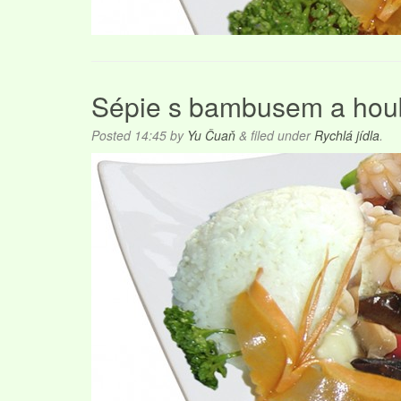
Sépie s bambusem a hou
Posted
14:45
by
Yu Čuaň
&
filed under
Rychlá jídla
.