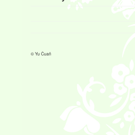
© Yu Čuaň