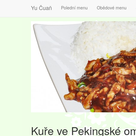
Yu Čuaň
Polední menu
Obědové menu
Kuře ve Pekingské o