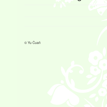
© Yu Čuaň