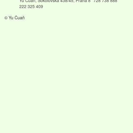
Yu Čuaň, Sokolovská 438/45, Praha 8
728 738 888
222 325 409
© Yu Čuaň