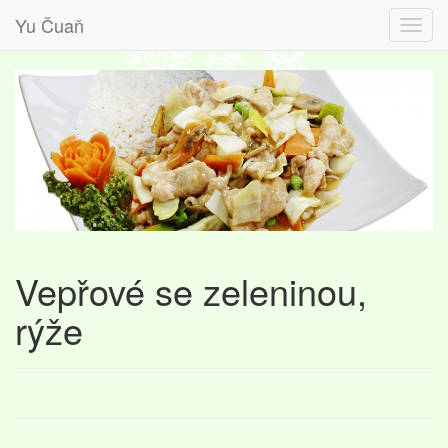
Yu Čuaň
Vepřové se zeleninou,
rýže